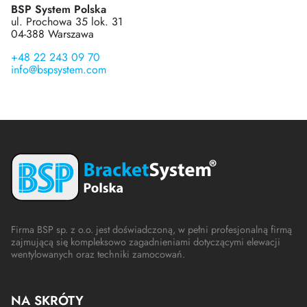
BSP System Polska
ul. Prochowa 35 lok. 31
04-388 Warszawa
+48 22 243 09 70
info@bspsystem.com
Firma BSP sp. z o.o. jest doświadczoną, w pełni profesjonalną firmą
zajmującą się kompleksowo zagadnieniami dotyczącymi elewacji
wentylowanych oraz techniki zamocowań.
NA SKRÓTY