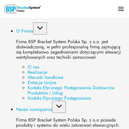
Profil KWN3
O Firmie
Firma BSP Bracket System Polska Sp. z o.o. jest
Strona główna
»
Produkty
»
Profile
»
Profile zewnętrzne
»
Profil
doświadczoną, w pełni profesjonalną firmą zajmującą
KWN3
się kompleksowo zagadnieniami dotyczącymi elewacji
wentylowanych oraz techniki zamocowań.
O nas
Realizacje
Warunki handlowe
Dotacje Unijne
Kodeks Etycznego Postępowania Dostawców
Produktów i Usług
Kodeks Etycznego Postępowania
Nasze rozwiązania
Firma BSP Bracket System Polska Sp. z o.o posiada
produkty i systemu do wielu zatosowań elewacyjnych.