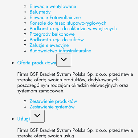
Elewacje wentylowane
Balustrady
Profil KWN3 jest profilem narożnym, najczęściej stosowanym
Elewacje Fotowoltaiczne
Konsole do fasad słupowo-ryglowych
w połączeniu z konsolą narożną KG1. Profil ten posiada
Podkonstrukcja do okładzin wewnętrznych
„nóżkę” o długości 116 mm, co zapewnia odpowiednio dużą
Przegrody balkonowe
regulację płaszczyzny okładziny. Dzięki profilowi KWN3
Podkonstrukcja do sufitów
można przytwierdzić dwa panele narożne do konstrukcji
Żaluzje elewacyjne
budynku w sposób pewny i trwały zachowując odpowiednią
Budownictwo infrastrukturalne
odległość mocowania panelu od jego krawędzi.
Oferta produktowa
Gatunek stopu:
EN AW-6060 lub EN AW-6063
Firma BSP Bracket System Polska Sp. z o.o. przedstawia
szeroką ofertę swoich produktów, dedykowanych
Stan dostawy:
T6 lub T66
poszczególnym rodzajom okładzin elewacyjnych oraz
Klasa reakcji na ogień:
A1
systemom zamocowań.
Odporność korozyjna:
C3
Zestawienie produktów
Zestawienie systemów
KWN3
Usługi
Firma BSP Bracket System Polska Sp. z o.o. przedstawia
szeroką ofertę swoich usług