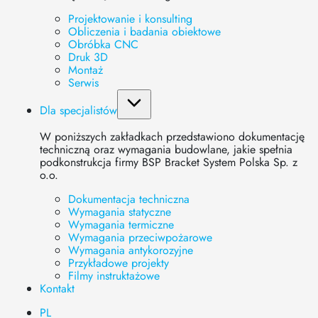
Projektowanie i konsulting
Obliczenia i badania obiektowe
Obróbka CNC
Druk 3D
Montaż
Serwis
Dla specjalistów
W poniższych zakładkach przedstawiono dokumentację
techniczną oraz wymagania budowlane, jakie spełnia
podkonstrukcja firmy BSP Bracket System Polska Sp. z
Parametr
Wartość
o.o.
4
lx
cm
Dokumentacja techniczna
4
ly
cm
Wymagania statyczne
3
Wx
cm
Wymagania termiczne
Wymagania przeciwpożarowe
3
Wy
cm
Wymagania antykorozyjne
2
Pole
cm
Przykładowe projekty
Waga
kg/m
Filmy instruktażowe
Kontakt
PL