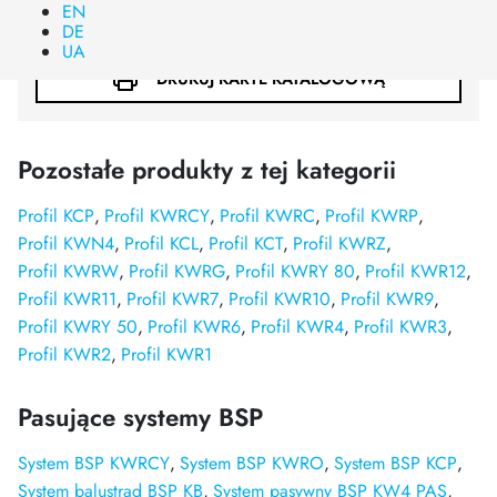
EN
POBIERZ PLIK ZBIORCZY DWG
DE
UA
DRUKUJ KARTE KATALOGOWĄ
Pozostałe produkty z tej kategorii
Profil KCP
Profil KWRCY
Profil KWRC
Profil KWRP
Profil KWN4
Profil KCL
Profil KCT
Profil KWRZ
Profil KWRW
Profil KWRG
Profil KWRY 80
Profil KWR12
Profil KWR11
Profil KWR7
Profil KWR10
Profil KWR9
Profil KWRY 50
Profil KWR6
Profil KWR4
Profil KWR3
Profil KWR2
Profil KWR1
Pasujące systemy BSP
System BSP KWRCY
System BSP KWRO
System BSP KCP
System balustrad BSP KB
System pasywny BSP KW4 PAS