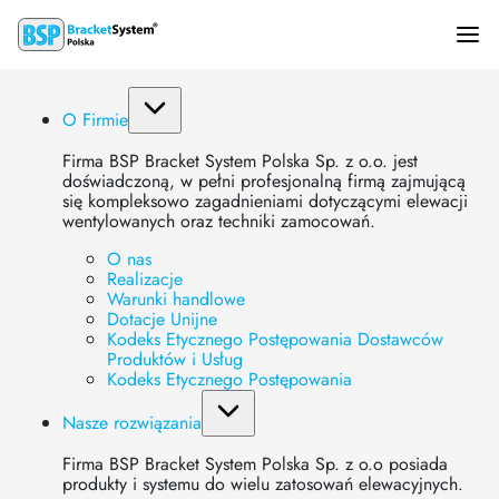
Centrum Handlowe Ferio w
O Firmie
Warszawie
Firma BSP Bracket System Polska Sp. z o.o. jest
doświadczoną, w pełni profesjonalną firmą zajmującą
się kompleksowo zagadnieniami dotyczącymi elewacji
Strona główna
»
Realizacje
»
Centrum Handlowe Ferio w Warszawie
wentylowanych oraz techniki zamocowań.
O nas
Realizacje
Wykorzystane systemy BSP:
Warunki handlowe
Dotacje Unijne
System BSP KWRY
System BSP KW
Kodeks Etycznego Postępowania Dostawców
Produktów i Usług
Wykorzystane typy paneli:
Kodeks Etycznego Postępowania
Blacha perforowana
Kasety aluminiowe
Nasze rozwiązania
Firma BSP Bracket System Polska Sp. z o.o posiada
produkty i systemu do wielu zatosowań elewacyjnych.