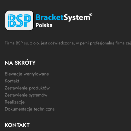
Firma BSP sp. z o.o. jest doświadczoną, w pełni profesjonalną firmą
NA SKRÓTY
Elewacje wentylowane
Kontakt
Zestawienie produktów
Zestawienie systemów
Realizacje
Dokumentacja techniczna
KONTAKT